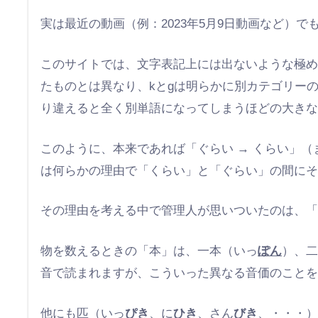
実は最近の動画（例：2023年5月9日動画など
このサイトでは、文字表記上には出ないような極め
たものとは異なり、kとgは明らかに別カテゴリー
り違えると全く別単語になってしまうほどの大き
このように、本来であれば「ぐらい → くらい」
は何らかの理由で「くらい」と「ぐらい」の間に
その理由を考える中で管理人が思いついたのは、
物を数えるときの「本」は、一本（いっ
ぽん
）、
音で読まれますが、こういった異なる音価のこと
他にも匹（いっ
ぴき
、に
ひき
、さん
びき
、・・・