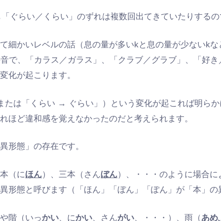
）でも「ぐらい／くらい」のずれは複数回出てきていたりする
て細かいレベルの話（息の量が多いkと息の量が少ないk
の音で、「カラス／ガラス」、「クラブ／グラブ」、「好き
な変化が起こります。
（または「くらい → ぐらい」）という変化が起これば明ら
それほど違和感を覚えなかったのだと考えられます。
「異形態」の存在です。
二本（に
ほん
）、三本（さん
ぼん
）、・・・のように場合に
を異形態と呼びます（「ほん」「ぼん」「ぽん」が「本」の
）や階（いっ
かい
、に
かい
、さん
がい
、・・・）、雨（
あめ