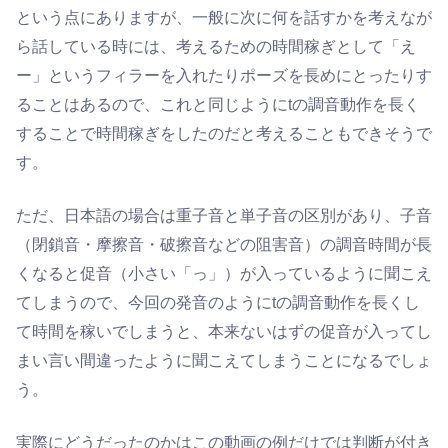
という点にありますが、一般に次に何を話すかを考えなが
ら話している時には、考えるための時間稼ぎとして「え
ー」というフィラーを入れたりポーズを長めにとったりす
ることはあるので、これと同じようにtの調音動作を長く
することで時間稼ぎをしたのだと考えることもできそうで
す。
ただ、日本語の場合は重子音と単子音の区別があり、子音
（閉鎖音・摩擦音・破擦音などの阻害音）の調音時間が長
くなると促音（小さい「っ」）が入っているように聞こえ
てしまうので、今回の発音のようにtの調音動作を長くし
て時間を稼いでしまうと、本来ないはずの促音が入ってし
まい言い間違ったように聞こえてしまうことになるでしょ
う。
実際にどうだったのかはこの動画の例だけでは判断が付き