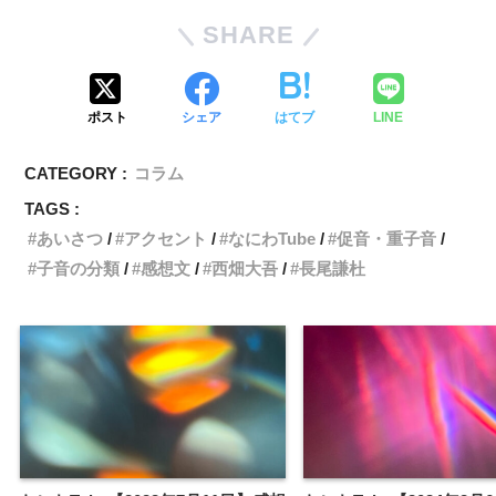
SHARE
ポスト
シェア
はてブ
LINE
CATEGORY :
コラム
TAGS :
あいさつ
アクセント
なにわTube
促音・重子音
子音の分類
感想文
西畑大吾
長尾謙杜