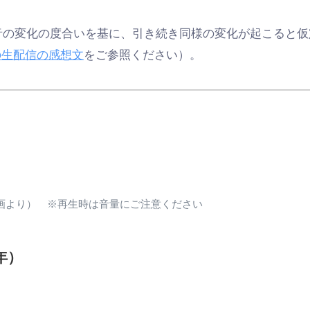
の発音の変化の度合いを基に、引き続き同様の変化が起こると仮
年の生配信の感想文
をご参照ください）。
2日動画より） ※再生時は音量にご注意ください
年）