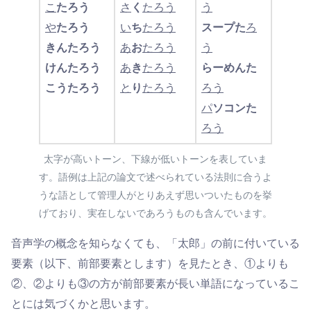
こ
たろう
さ
く
たろう
う
や
たろう
い
ち
たろう
スープた
ろ
きんたろう
あ
お
たろう
う
けんたろう
あ
き
たろう
らーめんた
こうたろう
と
り
たろう
ろう
パ
ソコンた
ろう
太字が高いトーン、下線が低いトーンを表していま
す。語例は上記の論文で述べられている法則に合うよ
うな語として管理人がとりあえず思いついたものを挙
げており、実在しないであろうものも含んでいます。
音声学の概念を知らなくても、「太郎」の前に付いている
要素（以下、前部要素とします）を見たとき、①よりも
②、②よりも③の方が前部要素が長い単語になっているこ
とには気づくかと思います。