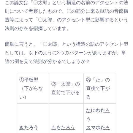
この論文は「〇太郎」という構造の名前のアクセントの法
則について考察したもので、〇の部分に来る単語の音節構
造等によって「〇太郎」のアクセント型に影響するという
法則の存在を指摘しています。
簡単に言うと、「〇太郎」という構造の語のアクセント型
としては、以下のように3つのパターンがありますが、単
語の例を見て法則が分かるでしょうか？
①平板型
③「た」の
②「太郎」の
（下がらな
直後で下が
直前で下がる
い）
る
な
にわた
ろ
う
き
たろう
も
も
たろう
ス
マホた
ろ