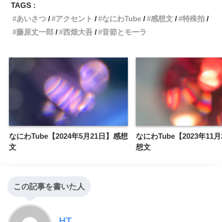
TAGS :
あいさつ
アクセント
なにわTube
感想文
特殊拍
藤原丈一郎
西畑大吾
音節とモーラ
なにわTube【2024年5月21日】感想
なにわTube【2023年11
文
想文
この記事を書いた人
HT