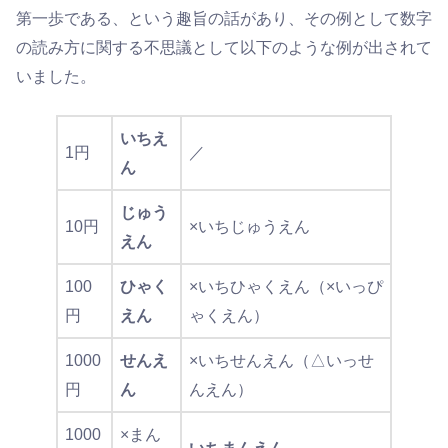
第一歩である、という趣旨の話があり、その例として数字
の読み方に関する不思議として以下のような例が出されて
いました。
いちえ
1円
／
ん
じゅう
10円
×いちじゅうえん
えん
100
ひゃく
×いちひゃくえん（×いっぴ
円
えん
ゃくえん）
1000
せんえ
×いちせんえん（△いっせ
円
ん
んえん）
1000
×まん