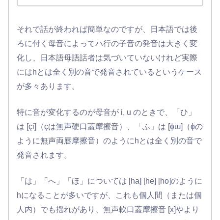
それで話が終われば簡単なのですが、日本語では後
ろに付く母音によってハ行の子音の発音は大きく変
化し、日本語母語話者は気づいていないけれど実際
にはhとは全く別の音で発音されているというケース
が多々あります。
特に音が変化するのが母音が i, u のときで、「ひ」
は [çi]（çは無声硬口蓋摩擦音）、「ふ」は [ɸɯ]（ɸの
ように無声両唇摩擦音）のようにhとは全く別の音で
発音されます。
「は」「へ」「ほ」については [ha] [he] [ho]のように
hになることが多いですが、これも個人間（または個
人内）でも揺れがあり、無声軟口蓋摩擦音 [x]やより