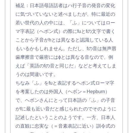
補足：日本語母語話者はハ行子音の発音の変化
に気づいていないと述べましたが、特に最近の
若い世代の人の中には、「ふ」についてはロー
マ字表記（ヘボン式）の際にfuとfの文字で書く
ことから子音がhとは異なると認識している人
もいるかもしれません。ただし、fの音は無声唇
歯摩擦音で厳密にはɸとは異なる音なので、例
えば「英語のfの音と同じだ」などと考えてしま
うのは間違いです。
ちなみ「ふ」をfuと表記するヘボン式ローマ字
を考案したのは外国人（ヘボン＝Hepburn）
で、ヘボンさんにとって日本語の「ふ」の子音
がfに最も近い音だと感じられたのでそのように
記述したということのようです。一方、日本人
の直観に忠実な（＝音素表記に近い）訓令式の