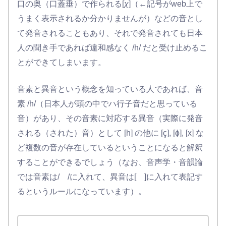
口の奥（口蓋垂）で作られる[
χ
]（←記号がweb上で
うまく表示されるか分かりませんが）などの音とし
て発音されることもあり、それで発音されても日本
人の聞き手であれば違和感なく /h/ だと受け止めるこ
とができてしまいます。
音素と異音という概念を知っている人であれば、音
素 /h/（日本人が頭の中でハ行子音だと思っている
音）があり、その音素に対応する異音（実際に発音
される（された）音）として [h] の他に [ç], [ɸ], [x] な
ど複数の音が存在しているということになると解釈
することができるでしょう（なお、音声学・音韻論
では音素は/ /に入れて、異音は[ ]に入れて表記す
るというルールになっています）。