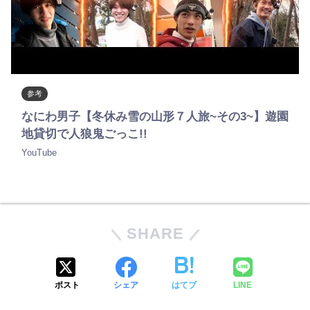
参考
なにわ男子【冬休み雪の山形７人旅~その3~】遊園
地貸切で人狼鬼ごっこ!!
YouTube
SHARE
ポスト
シェア
はてブ
LINE