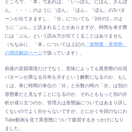
ところで、「本」であれば、「いっぽん、にほん、さんぼ
ん、・・・」のように「ぽん」「ほん」「ぼん」の3パタ
ーンが出てきますし、「分」についても「3分の1」のよ
うに「ぶん」と読まれることがありますが、時間を表す際
には「ぶん」という読み方が出てくることはありません
（ちなみに、「本」については上記の
「形態素・異形態」
の用語解説ページ
で扱っています）。
前後の音韻環境だけでなく、意味によっても異形態の出現
パターンが異なる分布を示すという解釈になるのか、もし
くは、単に時間の単位の「分」と分数の時の「分」は別の
形態素だと見なすことになるのか、それとももっと別の分
析が成り立つのか、管理人は形態論についてはあまり詳し
くないのでよく分からないですが、とにかく今回のなにわ
Tube動画を見て異形態について復習するきっかけになり
ました。