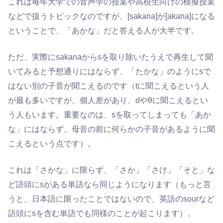
これは毎年大学での音声学の授業や高校生向けの模擬授業
などで扱うトピックなのですが、[sakana]が[akana]になる
ということで、「あかな」だと答える人が大半です。
ただ、実際にsakanaからsを取り除いたうえで再生して聞
いてみると予想通りにはならず、「たかな」のようにsで
はない別の子音が聞こえるのです（tに聞こえるという人
が最も多いですが、個人差があり、dやθに聞こえるとい
う人もいます。重要なのは、sを取ってしまっても「あか
な」にはならず、母音の前に何らかの子音があるように聞
こえるという点です）。
これは「さかな」に限らず、「さか」「さけ」「そと」な
ど語頭にsがある単語なら同じようになります（もっと言
うと、日本語に限ったことではないので、英語のsourなど
語頭にsを含む単語でも同様のことが起こります）。