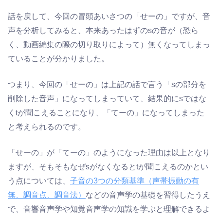
話を戻して、今回の冒頭あいさつの「せーの」ですが、音
声を分析してみると、本来あったはずのsの音が（恐ら
く、動画編集の際の切り取りによって）無くなってしまっ
ていることが分かりました。
つまり、今回の「せーの」は上記の話で言う「sの部分を
削除した音声」になってしまっていて、結果的にsではな
くtが聞こえることになり、「てーの」になってしまった
と考えられるのです。
「せーの」が「てーの」のようになった理由は以上となり
ますが、そもそもなぜsがなくなるとtが聞こえるのかとい
う点については、
子音の3つの分類基準（声帯振動の有
無、調音点、調音法）
などの音声学の基礎を習得したうえ
で、音響音声学や知覚音声学の知識を学ぶと理解できるよ