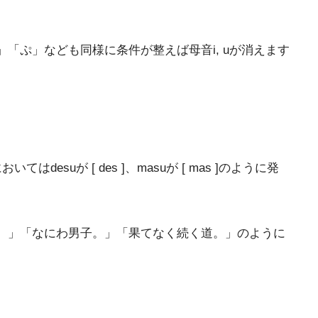
ぷ」なども同様に条件が整えば母音i, uが消えます
が [ des ]、masuが [ mas ]のように発
。」「なにわ男子。」「果てなく続く道。」のように