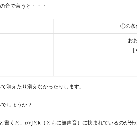
の音で言うと・・・
①の条
お
[ 
って消えたり消えなかったりします。
るでしょうか？
ee ]と書くと、iがʃとk（ともに無声音）に挟まれているのが