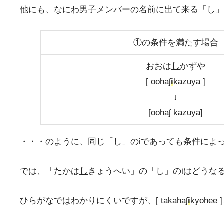
他にも、なにわ男子メンバーの名前に出て来る「し」
①の条件を満たす場合
おおは
し
かずや
[ oohaʃ
i
kazuya ]
↓
[oohaʃ kazuya]
・・・のように、同じ「し」のiであっても条件によ
では、「たかは
し
きょうへい」の「し」のiはどうな
ひらがなではわかりにくいですが、[ takahaʃ
i
kyoh