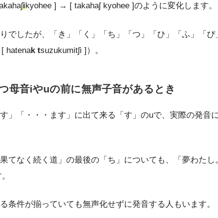
ahaʃ
i
kyohee ] → [ takahaʃ kyohee ]のように変化します。
りでしたが、「き」「く」「ち」「つ」「ひ」「ふ」「ぴ」「
 [ hatena
k t
suzukumitʃi ]）。
つ母音iやuの前に無声子音があるとき
・・ます」に出て来る「す」のuで、実際の発音においてはdesu
果てなく続く道」の最後の「ち」についても、「夢わたし
す。
る条件が揃っていても無声化せずに発音する人もいます。