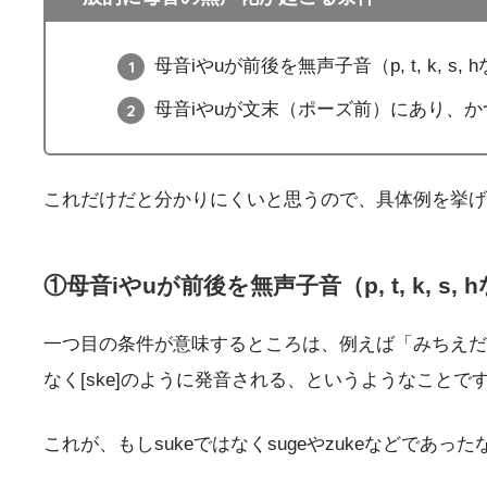
母音iやuが前後を無声子音（p, t, k, s
母音iやuが文末（ポーズ前）にあり、か
これだけだと分かりにくいと思うので、具体例を挙げ
①母音iやuが前後を無声子音（p, t, k, s
一つ目の条件が意味するところは、例えば「みちえだしゅ
なく[ske]のように発音される、というようなことで
これが、もしsukeではなくsugeやzukeなどであ