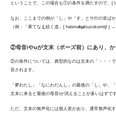
ということで、この場合も①の条件を満たすので、[ tak
なお、ここまでの例が「し」や「す」とサ行の音ばか
（例：「果てな
く
続く道」[ hatena
k
u
t
suzukumitʃi ] →
②母音iやuが文末（ポーズ前）にあり、か
②の条件については、典型的なのは文末の「・・・です」「・
音されます。
「夢わたし」「なにわだんし」の最後の「し」や、「
文末に来ると最後の母音iが消えることが多いはずで
ただ、文末の無声化には個人差があり、通常無声化す