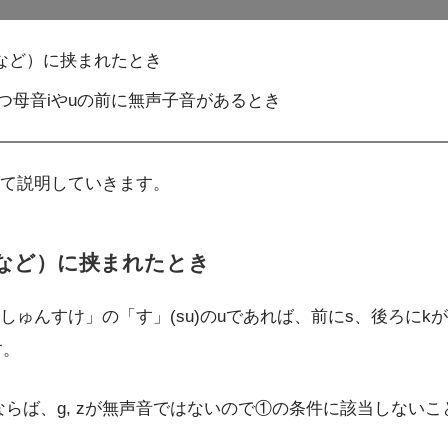
, hなど）に挟まれたとき
つ母音iやuの前に無声子音があるとき
て説明していきます。
, hなど）に挟まれたとき
んすけ」の「す」(su)のuであれば、前にs、後ろにkがあ
す。
ったならば、g, zが無声音ではないので①の条件に該当しな