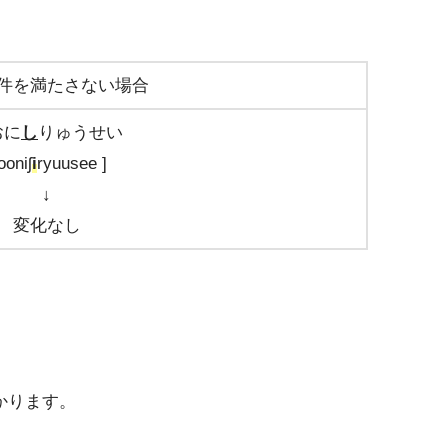
件を満たさない場合
おに
し
りゅうせい
ooniʃ
i
ryuusee ]
↓
変化なし
分かります。