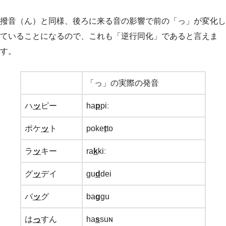
撥音（ん）と同様、後ろに来る音の影響で前の「っ」が変化し
ていることになるので、これも「逆行同化」であると言えま
す。
「っ」の実際の発音
ハ
ッ
ピー
ha
p
piː
ポケ
ッ
ト
poke
t
to
ラ
ッ
キー
ra
k
kiː
グ
ッ
デイ
gu
d
dei
バ
ッ
グ
ba
g
gu
は
っ
すん
ha
s
suɴ