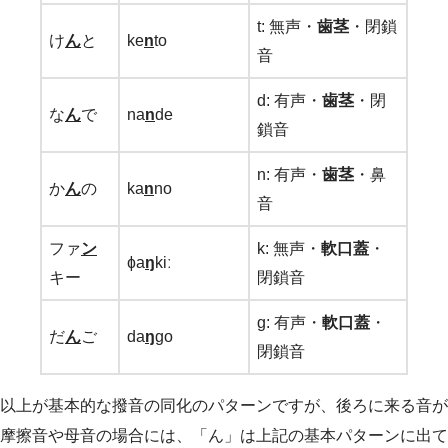
t: 無声・
歯茎
・閉鎖
け
ん
と
ke
n
to
音
d: 有声・
歯茎
・閉
な
ん
で
na
n
de
鎖音
n: 有声・
歯茎
・鼻
か
ん
の
ka
n
no
音
ファ
ン
k: 無声・
軟口蓋
・
ɸa
ŋ
kiː
キー
閉鎖音
g: 有声・
軟口蓋
・
だ
ん
ご
da
ŋ
go
閉鎖音
以上が基本的な撥音の同化のパターンですが、後ろに来る音が
摩擦音や母音の場合には、「ん」は上記の基本パターンに出て