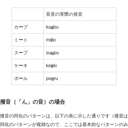
長音の実際の発音
カ
ー
ブ
ka
a
bu
ミ
ー
ト
mi
i
to
ス
ー
プ
su
u
pu
ケ
ー
キ
ke
e
ki
ポ
ー
ル
po
o
ru
撥音（「ん」の音）の場合
撥音の同化のパターンは、以下の表に示した通りです（撥音は
同化のパターンが複雑なので、ここでは基本的なパターンのみ