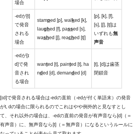
場合
-edが[t]
[p], [k], [f],
stam
p
ed [p], wal
k
ed [k],
で発音
[s], [ʃ], [tʃ]は
lau
gh
ed [f], pa
ss
ed [s],
される
いずれも
無
wa
sh
ed [ʃ], rea
ch
ed [tʃ]
場合
声音
-edが[ɪ
d]で発
wan
t
ed [t], pain
t
ed [t], ha
[t], [d]は歯茎
音され
n
d
ed [d], deman
d
ed [d]
閉鎖音
る場合
[ɪd]で発音される場合は-edの直前（-edが付く単語末）の発音
がt, dの場合に限られるのでこれはやや例外的と見なすとし
て、それ以外の場合は、-edの直前の発音が有声音なら[d]（＝
有声音）に、無声音なら[t]（＝無声音）になるというルールに
なっていることが表から見て取れます。