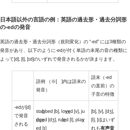
日本語以外の言語の例：英語の過去形・過去分詞形
の-edの発音
英語の過去形・過去分詞形（規則変化）の “-ed” には3種類の
発音があり、以下のように-edが付く単語の末尾の音の種類に
よって[d], [t], [ɪd]のいずれで発音されるかが決まります。
語末（-ed
語例 （※[ ]内は語末の
の直前）の
発音）
子音の特徴
-edが[d]
sta
b
bed [b], lo
ve
d [v], ju
[b], [v], [dʒ],
で発音
dge
d [dʒ], ru
le
d [l], pla
y
[l], [ɪ]はいず
される
ed [ɪ]
れも
有声音