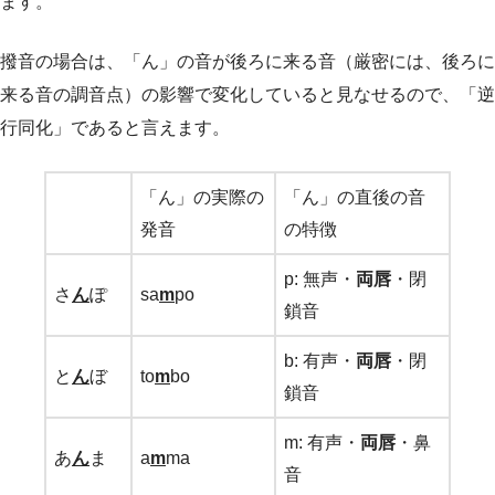
ます。
撥音の場合は、「ん」の音が後ろに来る音（厳密には、後ろに
来る音の調音点）の影響で変化していると見なせるので、「逆
行同化」であると言えます。
「ん」の実際の
「ん」の直後の音
発音
の特徴
p: 無声・
両唇
・閉
さ
ん
ぽ
sa
m
po
鎖音
b: 有声・
両唇
・閉
と
ん
ぼ
to
m
bo
鎖音
m: 有声・
両唇
・鼻
あ
ん
ま
a
m
ma
音